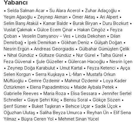
Yabancı
• Selda Salman Acar • Su Alara Acerol • Zuhar Adaçoğlu •
Yeşim Ağaoğlu • Zeynep Akman • Ömer Aktaş • Ari Alpert •
Selim Barış Atakül • Kamar Baldır • Burak Biryan • Duru Bozkurt •
Vuslat Çakmak • Gülce Ecem Çınar • Hakan Cingöz • Feyza
Çoban • Veselin Damyanov – Ves • Linda Dekohen • Dilan
Demirbağ • İpek Demirkan • Gökhan Deniz • Gülşah Doğan •
Nesrin Ergün • Andreas Georgiadis • Gülbahar Gümüşten Çelik
• Nihal Gündüz • Gültaze Gündüz • Nur Gürel • Talha Gürel •
Feza Güvenal • Şule Güzeller • Gülercan Hacıoğlu • Nesrin İçen
• Zeynep Doğa Karabulut • Umut Kartal • Feyza Ketenci • Ayça
Selen Korgun • Serra Kuşkaya • L-Man • Mustafa Orkun
Müftüoğlu • Cemre Özdemir • Mahmut Özdemir • Loya Kader
Öztürkmen • Elena Papadimitriou • Maide Aybala Petek •
Gabrielle Reeves • Maria Roza • Elisa Sessara • Jennifer Sertel
Schneller • Gaye Şehri Kılıç • Bensu Soral • Gökçe Sözen •
Şerif Sümer • Buket Taşkıran • Behice Uçar • Sadık Üçok •
Oğuzhan Ulutaş • Saliha Beyza Umurca • Reyhan Ün • Elif Sena
Yılmaz • Büşra Ceren Yol • Mehmet Sinan Yücel