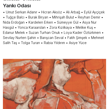
Yankı Odası
• Umut Serkan Adanır • Hicran Aksöz • Ali Arbağ • Eylül Ayçiçek
• Tuğçe Balcı • Burak Biryan • Mihrişah Bulut • Reyhan Demir •
Nida Erdoğan • Kardelen Erken • Sümeyye Gül • Asya Nur
Hasgül • Yonca Karaarslan • Zora Kızılkaya • Melike Kuş •
Edanur Melek • Suzan Turhan Onuk • Loya Kader Öztürkmen •
Sevilay Nurten Şahin • Barışcan Seval • Fatih Şimşek • Mehmet
Salih Taş • Tolga Turan • Rabia Yıldırım • Asiye Yüce