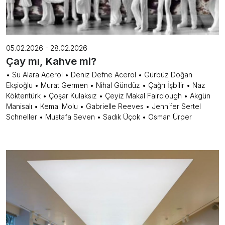
05.02.2026 - 28.02.2026
Çay mı, Kahve mi?
• Su Alara Acerol • Deniz Defne Acerol • Gürbüz Doğan
Ekşioğlu • Murat Germen • Nihal Gündüz • Çağrı İşbilir • Naz
Köktentürk • Çoşar Kulaksız • Çeyiz Makal Fairclough • Akgün
Manisalı • Kemal Molu • Gabrielle Reeves • Jennifer Sertel
Schneller • Mustafa Seven • Sadık Üçok • Osman Ürper