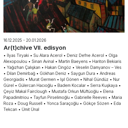
16.12.2025 - 20.01.2026
Ar(t)chive VII. edisyon
• İlyas Tiryaki • Su Alara Acerol • Deniz Defne Acerol • Olga
Alexopoulou • Sinan Avinal • Martin Baeyens • Hariton Bekiaris
• Yağızhan Çalışkan • Hakan Cingöz • Veselin Damyanov – Ves
• Dilan Demirbağ • Gökhan Deniz • Saygun Dura • Andreas
Georgiadis • Murat Germen • Işıl Gönen • Nihal Gündüz • Nur
Gürel • Gülercan Hacıoğlu • Badem Kocalar • Serra Kuşkaya •
Çeyiz Makal Fairclough • Mustafa Orkun Müftüoğlu • Elena
Papadimitriou • Tayfun Pirselimoğlu • Gabrielle Reeves • Maria
Roza • Doug Russell • Yonca Saraçoğlu • Gökçe Sözen • Eda
Tekcan • Ümit Ünal