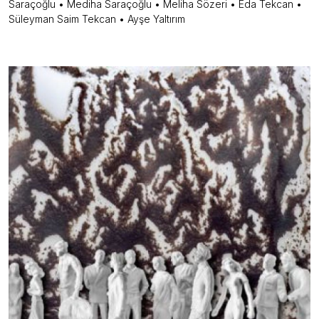
Saraçoğlu • Mediha Saraçoğlu • Meliha Sözeri • Eda Tekcan •
Süleyman Saim Tekcan • Ayşe Yaltırım