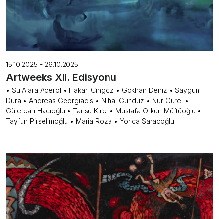
15.10.2025 - 26.10.2025
Artweeks XII. Edisyonu
• Su Alara Acerol • Hakan Cingöz • Gökhan Deniz • Saygun
Dura • Andreas Georgiadis • Nihal Gündüz • Nur Gürel •
Gülercan Hacıoğlu • Tansu Kırcı • Mustafa Orkun Müftüoğlu •
Tayfun Pirselimoğlu • Maria Roza • Yonca Saraçoğlu