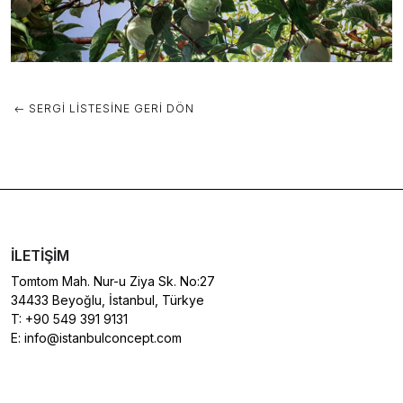
SERGI LISTESINE GERI DÖN
İLETIŞIM
Tomtom Mah. Nur-u Ziya Sk. No:27
34433 Beyoğlu, İstanbul, Türkye
T:
+90 549 391 9131
E:
info@istanbulconcept.com