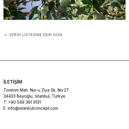
SERGI LISTESINE GERI DÖN
İLETIŞIM
Tomtom Mah. Nur-u Ziya Sk. No:27
34433 Beyoğlu, İstanbul, Türkye
T:
+90 549 391 9131
E:
info@istanbulconcept.com